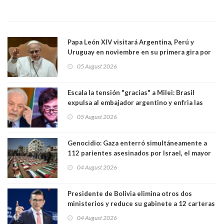
Papa León XIV visitará Argentina, Perú y
Uruguay en noviembre en su primera gira por
Sudamérica
05 August 2026
Escala la tensión "gracias" a Milei: Brasil
expulsa al embajador argentino y enfria las
relaciones tras los insultos del presidente
05 August 2026
trasandino
Genocidio: Gaza enterró simultáneamente a
112 parientes asesinados por Israel, el mayor
funeral de una misma familia. Entre los
04 August 2026
muertos figuran 44 niños y nueve ancianos
Presidente de Bolivia elimina otros dos
ministerios y reduce su gabinete a 12 carteras
04 August 2026