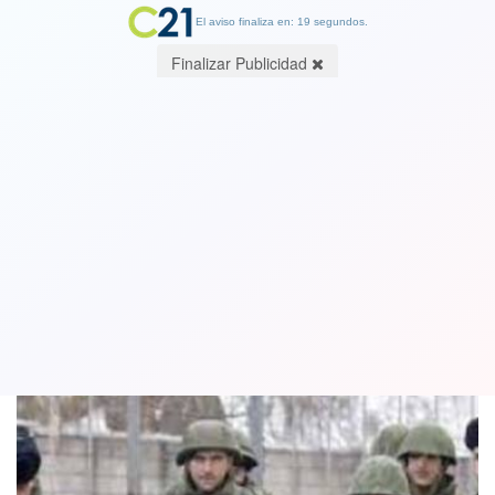
El aviso finaliza en: 19 segundos.
Finalizar Publicidad
Ucrania pide a sus ciudadanos que
salgan "inmediatamente" de Rusia
23 February 2022