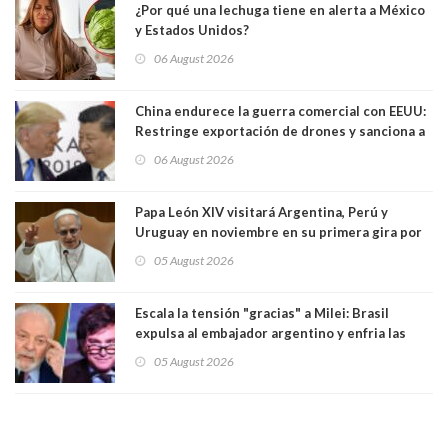
¿Por qué una lechuga tiene en alerta a México
y Estados Unidos?
06 August 2026
China endurece la guerra comercial con EEUU:
Restringe exportación de drones y sanciona a
seis empresas estadounidenses
06 August 2026
Papa León XIV visitará Argentina, Perú y
Uruguay en noviembre en su primera gira por
Sudamérica
05 August 2026
Escala la tensión "gracias" a Milei: Brasil
expulsa al embajador argentino y enfria las
relaciones tras los insultos del presidente
05 August 2026
trasandino