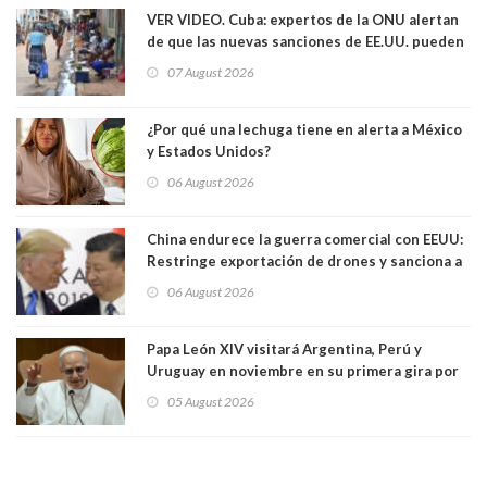
VER VIDEO. Cuba: expertos de la ONU alertan
de que las nuevas sanciones de EE.UU. pueden
convertir la isla en una “Gaza silenciosa
07 August 2026
¿Por qué una lechuga tiene en alerta a México
y Estados Unidos?
06 August 2026
China endurece la guerra comercial con EEUU:
Restringe exportación de drones y sanciona a
seis empresas estadounidenses
06 August 2026
Papa León XIV visitará Argentina, Perú y
Uruguay en noviembre en su primera gira por
Sudamérica
05 August 2026