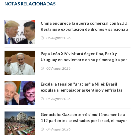
NOTAS RELACIONADAS
China endurece la guerra comercial con EEUU:
Restringe exportación de drones y sanciona a
seis empresas estadounidenses
06 August 2026
Papa León XIV visitará Argentina, Perú y
Uruguay en noviembre en su primera gira por
Sudamérica
05 August 2026
Escala la tensión "gracias" a Milei: Brasil
expulsa al embajador argentino y enfria las
relaciones tras los insultos del presidente
05 August 2026
trasandino
Genocidio: Gaza enterró simultáneamente a
112 parientes asesinados por Israel, el mayor
funeral de una misma familia. Entre los
04 August 2026
muertos figuran 44 niños y nueve ancianos