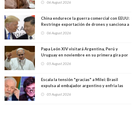
06 August 2026
China endurece la guerra comercial con EEUU:
Restringe exportación de drones y sanciona a
seis empresas estadounidenses
06 August 2026
Papa León XIV visitará Argentina, Perú y
Uruguay en noviembre en su primera gira por
Sudamérica
05 August 2026
Escala la tensión "gracias" a Milei: Brasil
expulsa al embajador argentino y enfria las
relaciones tras los insultos del presidente
05 August 2026
trasandino