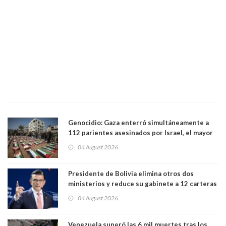
Genocidio: Gaza enterró simultáneamente a
112 parientes asesinados por Israel, el mayor
funeral de una misma familia. Entre los
04 August 2026
muertos figuran 44 niños y nueve ancianos
Presidente de Bolivia elimina otros dos
ministerios y reduce su gabinete a 12 carteras
04 August 2026
Venezuela superó las 6 mil muertes tras los