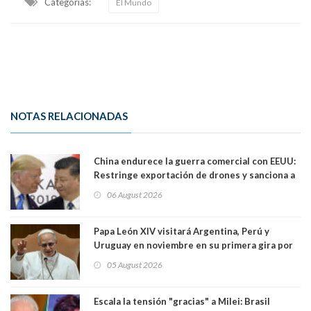
Categorias:
El Mundo
NOTAS RELACIONADAS
China endurece la guerra comercial con EEUU:
Restringe exportación de drones y sanciona a
seis empresas estadounidenses
06 August 2026
Papa León XIV visitará Argentina, Perú y
Uruguay en noviembre en su primera gira por
Sudamérica
05 August 2026
Escala la tensión "gracias" a Milei: Brasil