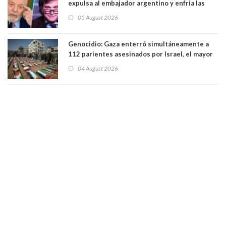
expulsa al embajador argentino y enfria las
relaciones tras los insultos del presidente
05 August 2026
trasandino
Genocidio: Gaza enterró simultáneamente a
112 parientes asesinados por Israel, el mayor
funeral de una misma familia. Entre los
04 August 2026
muertos figuran 44 niños y nueve ancianos