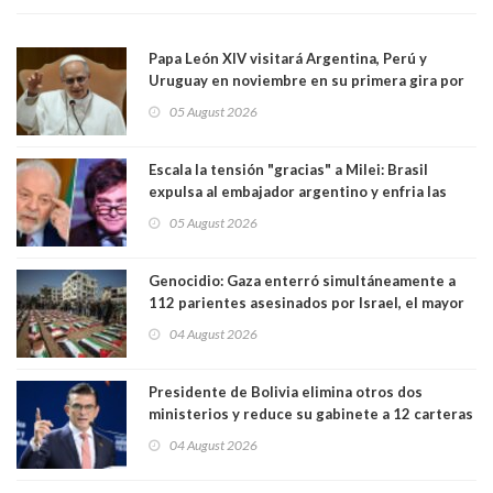
Papa León XIV visitará Argentina, Perú y
Uruguay en noviembre en su primera gira por
Sudamérica
05 August 2026
Escala la tensión "gracias" a Milei: Brasil
expulsa al embajador argentino y enfria las
relaciones tras los insultos del presidente
05 August 2026
trasandino
Genocidio: Gaza enterró simultáneamente a
112 parientes asesinados por Israel, el mayor
funeral de una misma familia. Entre los
04 August 2026
muertos figuran 44 niños y nueve ancianos
Presidente de Bolivia elimina otros dos
ministerios y reduce su gabinete a 12 carteras
04 August 2026