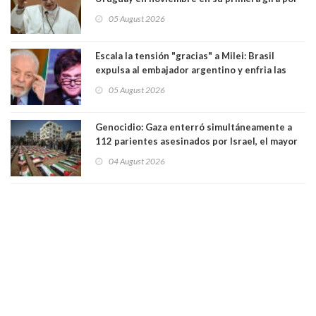
Sudamérica
05 August 2026
Escala la tensión "gracias" a Milei: Brasil
expulsa al embajador argentino y enfria las
relaciones tras los insultos del presidente
05 August 2026
trasandino
Genocidio: Gaza enterró simultáneamente a
112 parientes asesinados por Israel, el mayor
funeral de una misma familia. Entre los
04 August 2026
muertos figuran 44 niños y nueve ancianos