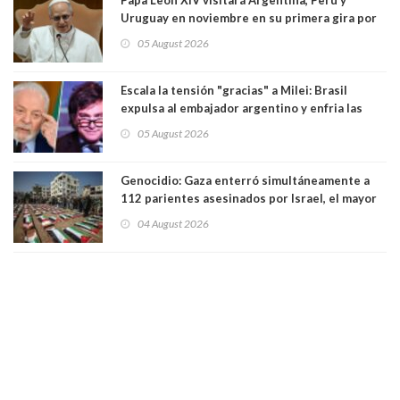
Papa León XIV visitará Argentina, Perú y
Uruguay en noviembre en su primera gira por
Sudamérica
05 August 2026
Escala la tensión "gracias" a Milei: Brasil
expulsa al embajador argentino y enfria las
relaciones tras los insultos del presidente
05 August 2026
trasandino
Genocidio: Gaza enterró simultáneamente a
112 parientes asesinados por Israel, el mayor
funeral de una misma familia. Entre los
04 August 2026
muertos figuran 44 niños y nueve ancianos