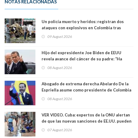
NOTAS RELACIONADAS
Un policía muerto y heridos: registran dos
ataques con explosivos en Colombia tras
llegada de De la Espriella al poder
09 August 2026
Hijo del expresidente Joe Biden de EEUU
revela avance del cáncer de su padre: “Ha
hecho metástasis en los huesos y más allá”
08 August 2026
Abogado de extrema derecha Abelardo De la
Espriella asume como presidente de Colombia
08 August 2026
VER VIDEO. Cuba: expertos de la ONU alertan
de que las nuevas sanciones de EE.UU. pueden
convertir la isla en una “Gaza silenciosa
07 August 2026