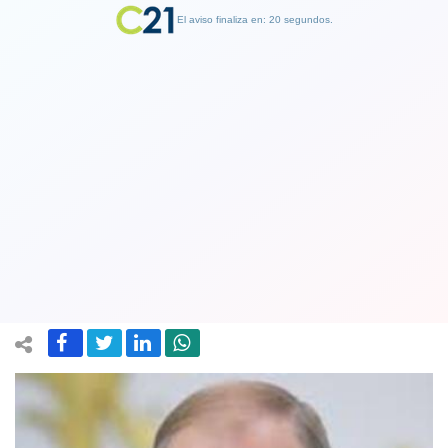
El aviso finaliza en: 19 segundos.
Finalizar Publicidad
Vladimir Putin llama a rebelarse a
militares ucranianos y a derrocar
Gobierno "de drogadictos y neonazis"
25 February 2022