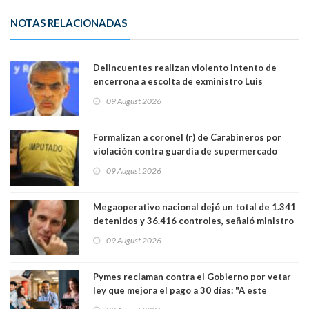
NOTAS RELACIONADAS
Delincuentes realizan violento intento de
encerrona a escolta de exministro Luis
Cordero en Vitacura. Persecución terminó en
09 August 2026
Lo Espejo
Formalizan a coronel (r) de Carabineros por
violación contra guardia de supermercado
09 August 2026
Megaoperativo nacional dejó un total de 1.341
detenidos y 36.416 controles, señaló ministro
de Seguridad
09 August 2026
Pymes reclaman contra el Gobierno por vetar
ley que mejora el pago a 30 días: "A este
gobierno no le interesan las pequeñas y