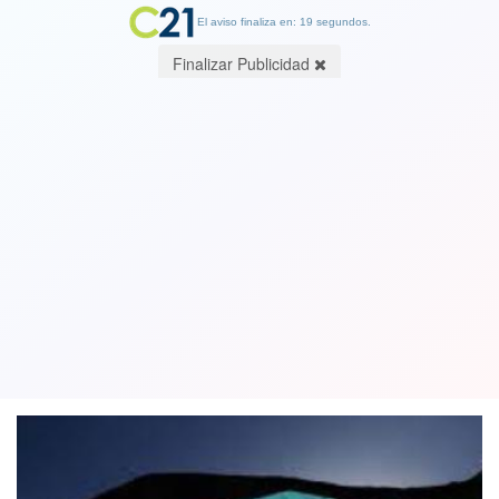
El aviso finaliza en: 19 segundos.
Finalizar Publicidad
Alcalde de Traiguén afirma que hay
“grupos radicalizados” que “tienden a
mirar en menos” a los mapuche
03 August 2020