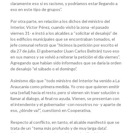
claramente eso sí es racismo, y podríamos estar llegando a
eso en este tipo de grupos”.
Por otra parte, en relación a los dichos del ministro del
Interior, Víctor Pérez, cuando visitó la zona -el pasado
viernes 31- e instó a los alcaldes a “solicitar el desalojo” de
los edificios municipales que se encontraban tomados, el
jefe comunal reforzó que “hicimos la petición por escrito el
día 27 de julio. El gobernador (Juan Carlos Beltrán) tuvo eso
en sus manos y se volvió a reiterar la petición el día viernes”.
Agregando que habían sido informados que se daría la orden
de desalojo “el sábado o el domingo”.
Asimismo dijo que “todo ministro del Interior ha venido a La
Araucanía como primera medida. Yo creo que quieren emitir
una (señal) hacia el resto, pero si vienen sin traer solución o
llamar al dialogo, al final no ayuda. Vienen, se presentan con
el intendente y el gobernador -con nosotros no- y aparte de
eso, ¿dónde va?”, cuestionó en Cooperativa.
Respecto al conflicto, en tanto, el alcalde manifestó que se
trata de un “tema más profundo y de muy larga data”.