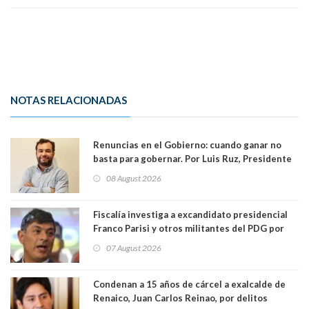
NOTAS RELACIONADAS
Renuncias en el Gobierno: cuando ganar no
basta para gobernar. Por Luis Ruz, Presidente
Centro Democracia y Comunidad (CDC)
08 August 2026
Fiscalía investiga a excandidato presidencial
Franco Parisi y otros militantes del PDG por
presunto lavado de activos y fraude
07 August 2026
Condenan a 15 años de cárcel a exalcalde de
Renaico, Juan Carlos Reinao, por delitos