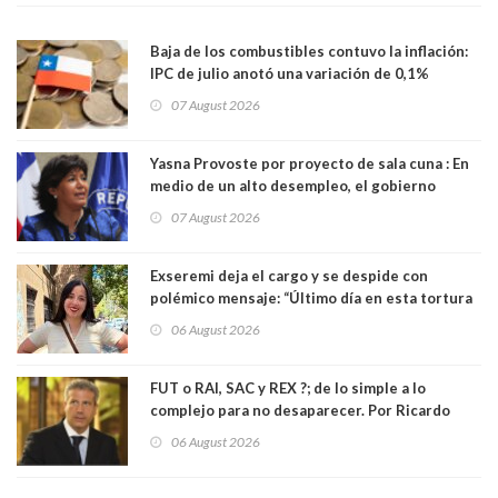
Baja de los combustibles contuvo la inflación:
IPC de julio anotó una variación de 0,1%
07 August 2026
Yasna Provoste por proyecto de sala cuna : En
medio de un alto desempleo, el gobierno
insiste en debilitar el Seguro de Cesantía
07 August 2026
Exseremi deja el cargo y se despide con
polémico mensaje: “Último día en esta tortura
llamada ser seremi de Kast”
06 August 2026
FUT o RAI, SAC y REX ?; de lo simple a lo
complejo para no desaparecer. Por Ricardo
Rincón. Abogado
06 August 2026