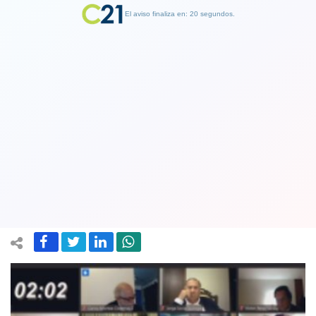
El aviso finaliza en: 19 segundos.
Finalizar Publicidad
Aprueban proyecto de ley que
posibilita que el apellido de la madre
anteceda al del padre
27 January 2021