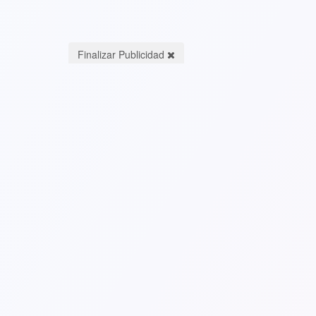
Finalizar Publicidad