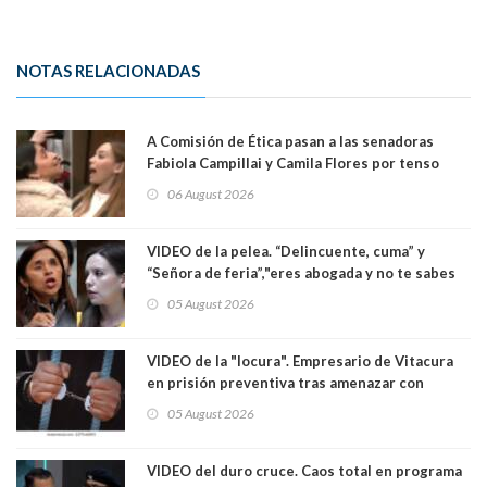
NOTAS RELACIONADAS
A Comisión de Ética pasan a las senadoras
Fabiola Campillai y Camila Flores por tenso
enfrentamiento entre ambas parlamentarias
06 August 2026
VIDEO de la pelea. “Delincuente, cuma” y
“Señora de feria”,"eres abogada y no te sabes
las leyes": el feo y duro fuego cruzado entre
05 August 2026
senadoras Camila Flores y Fabiola Campillai en
el Senado
VIDEO de la "locura". Empresario de Vitacura
en prisión preventiva tras amenazar con
pistola a siete niños que jugaban al "ring raja".
05 August 2026
Los persiguió en potente camioneta
VIDEO del duro cruce. Caos total en programa