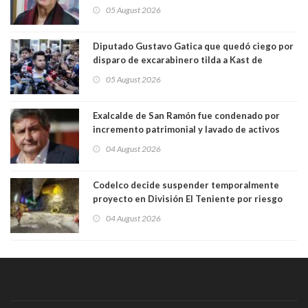
05 August 2026
Diputado Gustavo Gatica que quedó ciego por
disparo de excarabinero tilda a Kast de
"activista de ultraderecha" tras celebrar
05 August 2026
absolución del exuniformado. Presidente DC
también criticó al mandatario
Exalcalde de San Ramón fue condenado por
incremento patrimonial y lavado de activos
04 August 2026
Codelco decide suspender temporalmente
proyecto en División El Teniente por riesgo
sísmico emergente:
04 August 2026