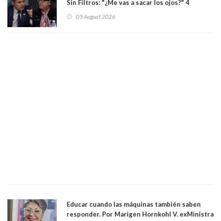
Sin Filtros: "¿Me vas a sacar los ojos?" 4
panelistas abandonan set por estar invitado
05 August 2026
excarabinero que dejó ciego a Gustavo Gatica:
Lo trataron de "carnicero Crespo"
Educar cuando las máquinas también saben
responder. Por Marigen Hornkohl V. exMinistra