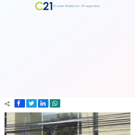
El aviso finaliza en: 19 segundos.
Finalizar Publicidad
Asociación de fiscales reconoce que la
crisis de Rancagua afecta al gremio y
su labor
29 April 2019