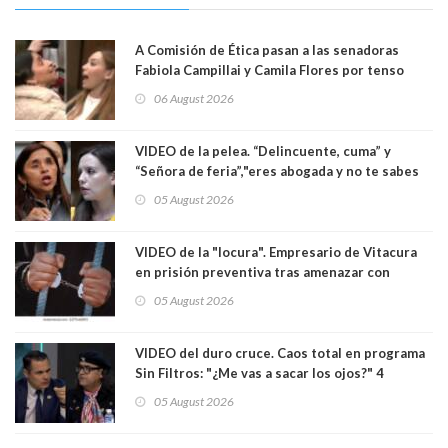
A Comisión de Ética pasan a las senadoras
Fabiola Campillai y Camila Flores por tenso
enfrentamiento entre ambas parlamentarias
06 August 2026
VIDEO de la pelea. “Delincuente, cuma” y
“Señora de feria”,"eres abogada y no te sabes
las leyes": el feo y duro fuego cruzado entre
05 August 2026
senadoras Camila Flores y Fabiola Campillai en
el Senado
VIDEO de la "locura". Empresario de Vitacura
en prisión preventiva tras amenazar con
pistola a siete niños que jugaban al "ring raja".
05 August 2026
Los persiguió en potente camioneta
VIDEO del duro cruce. Caos total en programa
Sin Filtros: "¿Me vas a sacar los ojos?" 4
panelistas abandonan set por estar invitado
05 August 2026
excarabinero que dejó ciego a Gustavo Gatica:
Lo trataron de "carnicero Crespo"