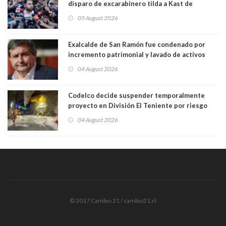
disparo de excarabinero tilda a Kast de
"activista de ultraderecha" tras celebrar
05 August 2026
absolución del exuniformado. Presidente DC
también criticó al mandatario
Exalcalde de San Ramón fue condenado por
incremento patrimonial y lavado de activos
04 August 2026
Codelco decide suspender temporalmente
proyecto en División El Teniente por riesgo
sísmico emergente:
04 August 2026
© 2017 Cambio 21 / cambio21.cl