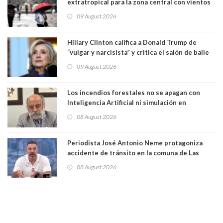
extratropical para la zona central con vientos
de 70 km/h
09 August 2026
Hillary Clinton califica a Donald Trump de
“vulgar y narcisista” y critica el salón de baile
que construye en la Casa Blanca: “No es su
09 August 2026
casa. Y la está destruyendo”
Los incendios forestales no se apagan con
Inteligencia Artificial ni simulación en
computadores. Por Herbert Haltenhoff,
08 August 2026
Magister en Asentamientos Humanos PUC
Periodista José Antonio Neme protagoniza
accidente de tránsito en la comuna de Las
Condes. Queda apercibido ante la fiscalía
08 August 2026