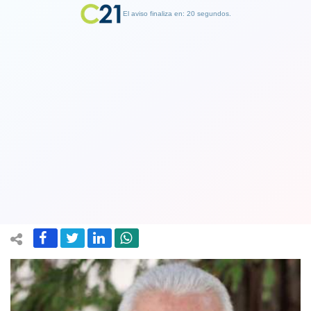
El aviso finaliza en: 19 segundos.
Finalizar Publicidad
Denuncian a nuevo obispo auxiliar de
Santiago como encubridor de abusos
sexuales
23 June 2019