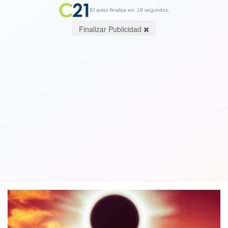
El aviso finaliza en: 19 segundos.
Finalizar Publicidad
El eclipse en plena acción mientras
que en La Araucanía y Biobío hay
cielos nublados e intensa lluvia
14 December 2020