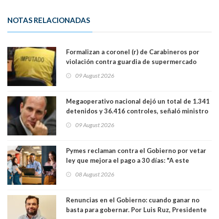
NOTAS RELACIONADAS
Formalizan a coronel (r) de Carabineros por
violación contra guardia de supermercado
09 August 2026
Megaoperativo nacional dejó un total de 1.341
detenidos y 36.416 controles, señaló ministro
de Seguridad
09 August 2026
Pymes reclaman contra el Gobierno por vetar
ley que mejora el pago a 30 días: "A este
gobierno no le interesan las pequeñas y
08 August 2026
medianas empresas"
Renuncias en el Gobierno: cuando ganar no
basta para gobernar. Por Luis Ruz, Presidente