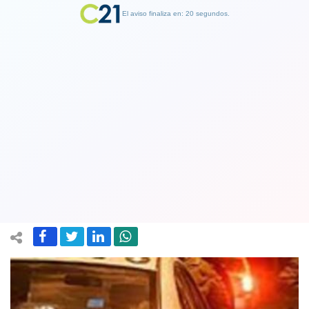
El aviso finaliza en: 19 segundos.
Finalizar Publicidad
En Taltal: 20 personas mueren al
desbarrancarse bus que venía de
Antofagasta a Santiago
02 December 2019