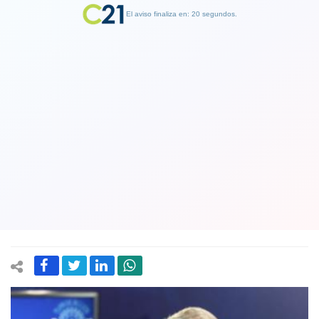
El aviso finaliza en: 19 segundos.
Finalizar Publicidad
"Esto es una epopeya”: Ministro Paris
calificó la campaña de vacunación
contra el Covid-19 que se inicia este
miércoles
01 February 2021