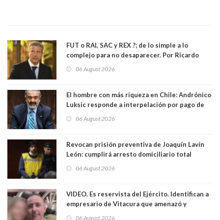
FUT o RAI, SAC y REX ?; de lo simple a lo
complejo para no desaparecer. Por Ricardo
Rincón. Abogado
06 August 2026
El hombre con más riqueza en Chile: Andrónico
Luksic responde a interpelación por pago de
contribuciones: “Voy a seguir pagando hasta el
06 August 2026
día que me muera”
Revocan prisión preventiva de Joaquín Lavín
León: cumplirá arresto domiciliario total
06 August 2026
VIDEO. Es reservista del Ejército. Identifican a
empresario de Vitacura que amenazó y
secuestró por una hora a 7 niños que jugaban
06 August 2026