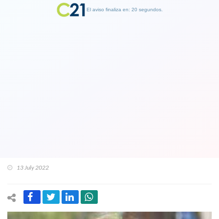
El aviso finaliza en: 19 segundos.
Finalizar Publicidad
Exalcaldesa Karen Rojo planea pedir
asilo político en Países Bajos
exHolanda: Se alojaba en centro para
refugiados en la frontera con
Alemania
13 July 2022