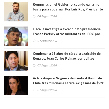
Renuncias en el Gobierno: cuando ganar no
basta para gobernar. Por Luis Ruz, Presidente
Centro Democracia y Comunidad (CDC)
08 August 2026
Fiscalía investiga a excandidato presidencial
Franco Parisi y otros militantes del PDG por
presunto lavado de activos y fraude
07 August 2026
Condenan a 15 años de cárcel a exalcalde de
Renaico, Juan Carlos Reinao, por delitos
sexuales y aborto
07 August 2026
Actriz Amparo Noguera demanda al Banco de
Chile tras millonaria estafa: exige más de $528
millones
07 August 2026