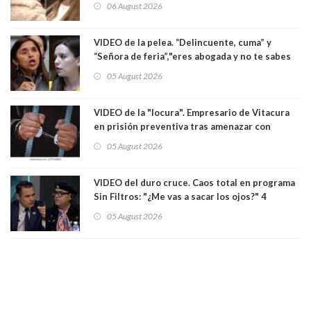
06 August 2026
VIDEO de la pelea. “Delincuente, cuma” y
“Señora de feria”,"eres abogada y no te sabes
las leyes": el feo y duro fuego cruzado entre
05 August 2026
senadoras Camila Flores y Fabiola Campillai en
el Senado
VIDEO de la "locura". Empresario de Vitacura
en prisión preventiva tras amenazar con
pistola a siete niños que jugaban al "ring raja".
05 August 2026
Los persiguió en potente camioneta
VIDEO del duro cruce. Caos total en programa
Sin Filtros: "¿Me vas a sacar los ojos?" 4
panelistas abandonan set por estar invitado
05 August 2026
excarabinero que dejó ciego a Gustavo Gatica:
Lo trataron de "carnicero Crespo"