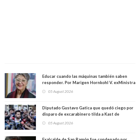
Educar cuando las máquinas también saben
responder. Por Marigen Hornkohl V. exMinistra
05 August 2026
Diputado Gustavo Gatica que quedó ciego por
disparo de excarabinero tilda a Kast de
"activista de ultraderecha" tras celebrar
05 August 2026
absolución del exuniformado. Presidente DC
también criticó al mandatario
Exalcalde de San Ramón fue condenado por