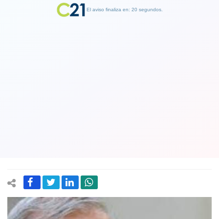
El aviso finaliza en: 19 segundos.
Finalizar Publicidad
Exministro Mañalich insiste en
reponer mascarillas en transporte
público: "Los números de la pandemia
predicen una nueva ola"
16 October 2022