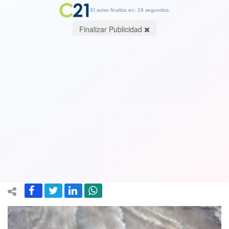
El aviso finaliza en: 19 segundos.
Finalizar Publicidad
Fiscalía determina que otros policías
mintieron y trataron de “encubrir”
caso de menor que fue empujado al río
Mapocho: Amplían investigación
05 October 2020