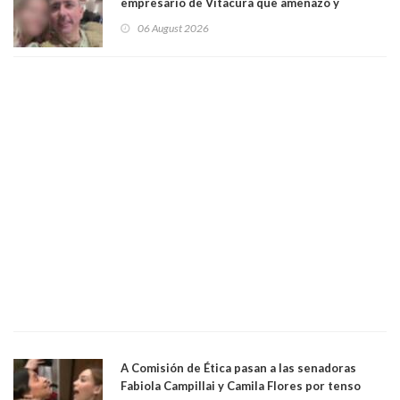
empresario de Vitacura que amenazó y
secuestró por una hora a 7 niños que jugaban
06 August 2026
al "ring raja". Se trata de Andrés Arrieta y la
empresa donde era gerente lo suspendió
A Comisión de Ética pasan a las senadoras
Fabiola Campillai y Camila Flores por tenso