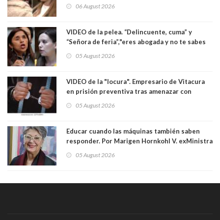
enfrentamiento entre ambas parlamentarias
06 August 2026
VIDEO de la pelea. “Delincuente, cuma” y
“Señora de feria”,"eres abogada y no te sabes
las leyes": el feo y duro fuego cruzado entre
05 August 2026
senadoras Camila Flores y Fabiola Campillai en
el Senado
VIDEO de la "locura". Empresario de Vitacura
en prisión preventiva tras amenazar con
pistola a siete niños que jugaban al "ring raja".
05 August 2026
Los persiguió en potente camioneta
Educar cuando las máquinas también saben
responder. Por Marigen Hornkohl V. exMinistra
05 August 2026