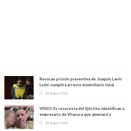
Revocan prisión preventiva de Joaquín Lavín
León: cumplirá arresto domiciliario total
06 August 2026
VIDEO. Es reservista del Ejército. Identifican a
empresario de Vitacura que amenazó y
secuestró por una hora a 7 niños que jugaban
06 August 2026
al "ring raja". Se trata de Andrés Arrieta y la