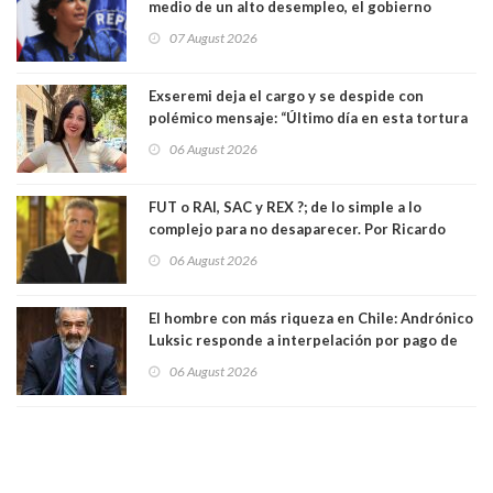
medio de un alto desempleo, el gobierno
insiste en debilitar el Seguro de Cesantía
07 August 2026
Exseremi deja el cargo y se despide con
polémico mensaje: “Último día en esta tortura
llamada ser seremi de Kast”
06 August 2026
FUT o RAI, SAC y REX ?; de lo simple a lo
complejo para no desaparecer. Por Ricardo
Rincón. Abogado
06 August 2026
El hombre con más riqueza en Chile: Andrónico
Luksic responde a interpelación por pago de
contribuciones: “Voy a seguir pagando hasta el
06 August 2026
día que me muera”