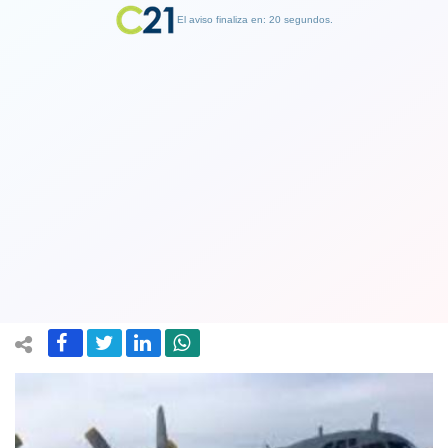
El aviso finaliza en: 19 segundos.
Finalizar Publicidad
Formalizarán a cuatro oficiales de la
FACh por tragedia aérea del Hércules
C-130: Murieron 38 personas
12 December 2022