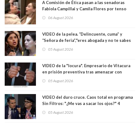
A Comisión de Ética pasan a las senadoras
Fabiola Campillai y Camila Flores por tenso
enfrentamiento entre ambas parlamentarias
06 August 2026
VIDEO de la pelea. “Delincuente, cuma” y
“Señora de feria”,"eres abogada y no te sabes
las leyes": el feo y duro fuego cruzado entre
05 August 2026
senadoras Camila Flores y Fabiola Campillai en
el Senado
VIDEO de la "locura". Empresario de Vitacura
en prisión preventiva tras amenazar con
pistola a siete niños que jugaban al "ring raja".
05 August 2026
Los persiguió en potente camioneta
VIDEO del duro cruce. Caos total en programa
Sin Filtros: "¿Me vas a sacar los ojos?" 4
panelistas abandonan set por estar invitado
05 August 2026
excarabinero que dejó ciego a Gustavo Gatica:
Lo trataron de "carnicero Crespo"