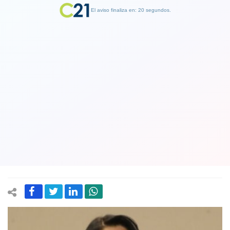
El aviso finaliza en: 19 segundos.
Finalizar Publicidad
Grave: Contraloría determina que más
de 13 mil funcionarios públicos
acudieron a casinos durante licencias
médicas
05 August 2025