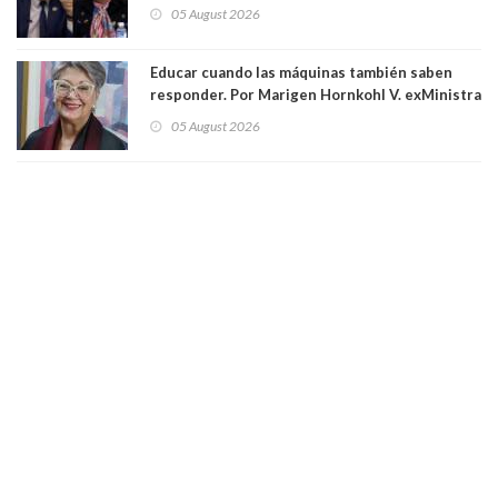
panelistas abandonan set por estar invitado
05 August 2026
excarabinero que dejó ciego a Gustavo Gatica:
Lo trataron de "carnicero Crespo"
Educar cuando las máquinas también saben
responder. Por Marigen Hornkohl V. exMinistra
05 August 2026