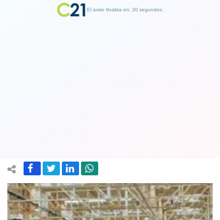
El aviso finaliza en: 19 segundos.
Finalizar Publicidad
Hasta 10 meses podría durar solución
a vibraciones del Metro en nueva
Línea 3
19 January 2019