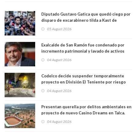
Diputado Gustavo Gatica que quedó ciego por
disparo de excarabinero tilda a Kast de
"activista de ultraderecha" tras celebrar
05 August 2026
absolución del exuniformado. Presidente DC
también criticó al mandatario
Exalcalde de San Ramón fue condenado por
incremento patrimonial y lavado de activos
04 August 2026
Codelco decide suspender temporalmente
proyecto en División El Teniente por riesgo
sísmico emergente:
04 August 2026
Presentan querella por delitos ambientales en
proyecto de nuevo Casino Dreams en Talca.
Está siendo construído sobre Humedal Urbano
04 August 2026
y en zona inundable