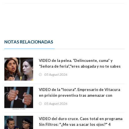
NOTAS RELACIONADAS
VIDEO de la pelea. “Delincuente, cuma” y
“Señora de feria”,"eres abogada y no te sabes
las leyes": el feo y duro fuego cruzado entre
05 August 2026
senadoras Camila Flores y Fabiola Campillai en
el Senado
VIDEO de la "locura". Empresario de Vitacura
en prisión preventiva tras amenazar con
pistola a siete niños que jugaban al "ring raja".
05 August 2026
Los persiguió en potente camioneta
VIDEO del duro cruce. Caos total en programa
Sin Filtros: "¿Me vas a sacar los ojos?" 4