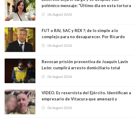
polémico mensaje: “Último día en esta tortura
llamada ser seremi de Kast”
06 August 2026
FUT o RAI, SAC y REX ?; de lo simple a lo
complejo para no desaparecer. Por Ricardo
Rincón. Abogado
06 August 2026
Revocan prisión preventiva de Joaquín Lavín
León: cumplirá arresto domiciliario total
06 August 2026
VIDEO. Es reservista del Ejército. Identifican a
empresario de Vitacura que amenazó y
secuestró por una hora a 7 niños que jugaban
06 August 2026
al "ring raja". Se trata de Andrés Arrieta y la
empresa donde era gerente lo suspendió