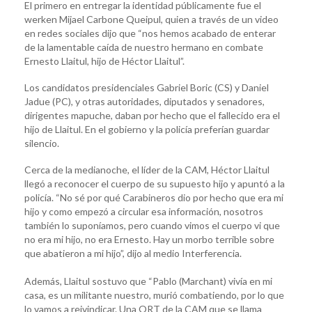
El primero en entregar la identidad públicamente fue el
werken Mijael Carbone Queipul, quien a través de un video
en redes sociales dijo que “nos hemos acabado de enterar
de la lamentable caída de nuestro hermano en combate
Ernesto Llaitul, hijo de Héctor Llaitul”.
Los candidatos presidenciales Gabriel Boric (CS) y Daniel
Jadue (PC), y otras autoridades, diputados y senadores,
dirigentes mapuche, daban por hecho que el fallecido era el
hijo de Llaitul. En el gobierno y la policía preferían guardar
silencio.
Cerca de la medianoche, el líder de la CAM, Héctor Llaitul
llegó a reconocer el cuerpo de su supuesto hijo y apuntó a la
policía. “No sé por qué Carabineros dio por hecho que era mi
hijo y como empezó a circular esa información, nosotros
también lo suponíamos, pero cuando vimos el cuerpo vi que
no era mi hijo, no era Ernesto. Hay un morbo terrible sobre
que abatieron a mi hijo”, dijo al medio Interferencia.
Además, Llaitul sostuvo que “Pablo (Marchant) vivía en mi
casa, es un militante nuestro, murió combatiendo, por lo que
lo vamos a reivindicar. Una ORT de la CAM que se llama