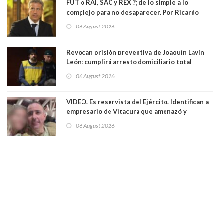
FUT o RAI, SAC y REX ?; de lo simple a lo
complejo para no desaparecer. Por Ricardo
Rincón. Abogado
06 August 2026
Revocan prisión preventiva de Joaquín Lavín
León: cumplirá arresto domiciliario total
06 August 2026
VIDEO. Es reservista del Ejército. Identifican a
empresario de Vitacura que amenazó y
secuestró por una hora a 7 niños que jugaban
06 August 2026
al "ring raja". Se trata de Andrés Arrieta y la
empresa donde era gerente lo suspendió