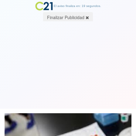
El aviso finaliza en: 19 segundos.
Finalizar Publicidad
ISP da luz verde a ensayos clínicos
para vacunas de laboratorios Sinovac
y Janssen en Chile
30 September 2020