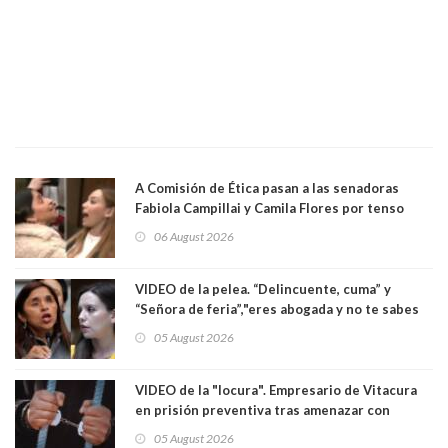
A Comisión de Ética pasan a las senadoras
Fabiola Campillai y Camila Flores por tenso
enfrentamiento entre ambas parlamentarias
06 August 2026
VIDEO de la pelea. “Delincuente, cuma” y
“Señora de feria”,"eres abogada y no te sabes
las leyes": el feo y duro fuego cruzado entre
05 August 2026
senadoras Camila Flores y Fabiola Campillai en
el Senado
VIDEO de la "locura". Empresario de Vitacura
en prisión preventiva tras amenazar con
pistola a siete niños que jugaban al "ring raja".
05 August 2026