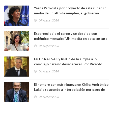
Yasna Provoste por proyecto de sala cuna : En
medio de un alto desempleo, el gobierno
insiste en debilitar el Seguro de Cesantía
07 August 2026
Exseremi deja el cargo y se despide con
polémico mensaje: “Último día en esta tortura
llamada ser seremi de Kast”
06 August 2026
FUT o RAI, SAC y REX ?; de lo simple a lo
complejo para no desaparecer. Por Ricardo
Rincón. Abogado
06 August 2026
El hombre con más riqueza en Chile: Andrónico
Luksic responde a interpelación por pago de
contribuciones: “Voy a seguir pagando hasta el
06 August 2026
día que me muera”