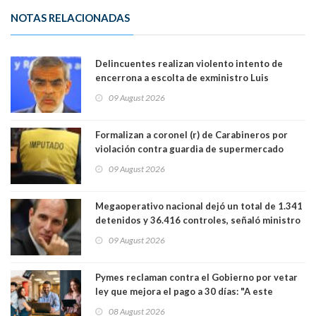
NOTAS RELACIONADAS
Delincuentes realizan violento intento de
encerrona a escolta de exministro Luis
Cordero en Vitacura. Persecución terminó en
09 August 2026
Lo Espejo
Formalizan a coronel (r) de Carabineros por
violación contra guardia de supermercado
09 August 2026
Megaoperativo nacional dejó un total de 1.341
detenidos y 36.416 controles, señaló ministro
de Seguridad
09 August 2026
Pymes reclaman contra el Gobierno por vetar
ley que mejora el pago a 30 días: "A este
gobierno no le interesan las pequeñas y
08 August 2026