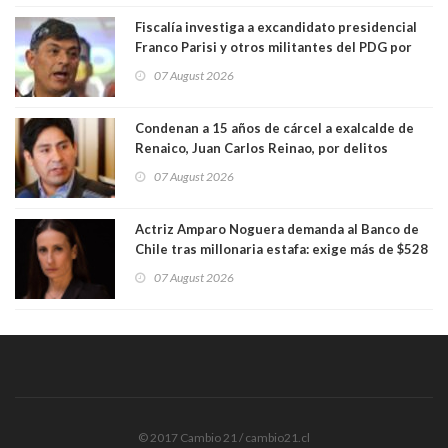
Fiscalía investiga a excandidato presidencial
Franco Parisi y otros militantes del PDG por
presunto lavado de activos y fraude
07 August 2026
Condenan a 15 años de cárcel a exalcalde de
Renaico, Juan Carlos Reinao, por delitos
sexuales y aborto
07 August 2026
Actriz Amparo Noguera demanda al Banco de
Chile tras millonaria estafa: exige más de $528
millones
07 August 2026
© 2017 Cambio 21 / cambio21.cl