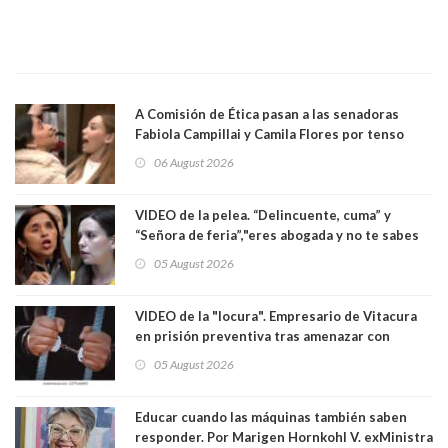
A Comisión de Ética pasan a las senadoras
Fabiola Campillai y Camila Flores por tenso
enfrentamiento entre ambas parlamentarias
06 August 2026
VIDEO de la pelea. “Delincuente, cuma” y
“Señora de feria”,"eres abogada y no te sabes
las leyes": el feo y duro fuego cruzado entre
05 August 2026
senadoras Camila Flores y Fabiola Campillai en
el Senado
VIDEO de la "locura". Empresario de Vitacura
en prisión preventiva tras amenazar con
pistola a siete niños que jugaban al "ring raja".
05 August 2026
Los persiguió en potente camioneta
Educar cuando las máquinas también saben
responder. Por Marigen Hornkohl V. exMinistra