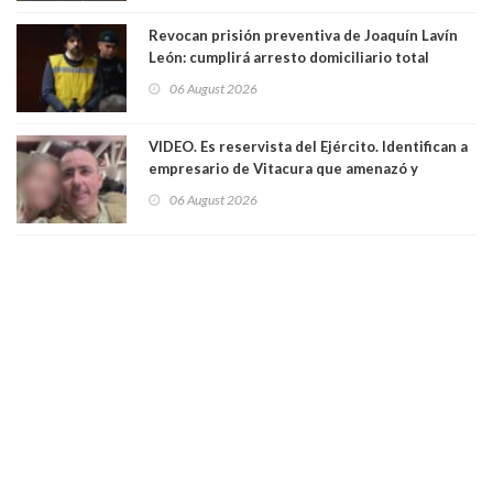
Revocan prisión preventiva de Joaquín Lavín
León: cumplirá arresto domiciliario total
06 August 2026
VIDEO. Es reservista del Ejército. Identifican a
empresario de Vitacura que amenazó y
secuestró por una hora a 7 niños que jugaban
06 August 2026
al "ring raja". Se trata de Andrés Arrieta y la
empresa donde era gerente lo suspendió