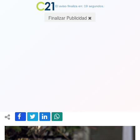
El aviso finaliza en: 18 segundos.
Finalizar Publicidad
Prende iniciativa de alcalde Jadue:
Minvu abrirá concurso para
“inmobiliarias populares” en otras
comunas
03 February 2018