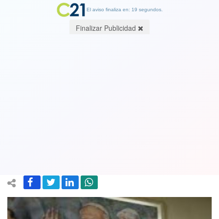
El aviso finaliza en: 19 segundos.
Finalizar Publicidad
¿Qué se vayan todos?: Obispos
renuncian y piden "perdón por el
dolor causado a las víctimas y al país
por nuestros graves errores"
18 May 2018