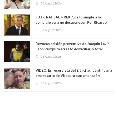
llamada ser seremi de Kast”
06 August 2026
FUT o RAI, SAC y REX ?; de lo simple a lo
complejo para no desaparecer. Por Ricardo
Rincón. Abogado
06 August 2026
Revocan prisión preventiva de Joaquín Lavín
León: cumplirá arresto domiciliario total
06 August 2026
VIDEO. Es reservista del Ejército. Identifican a
empresario de Vitacura que amenazó y
secuestró por una hora a 7 niños que jugaban
06 August 2026
al "ring raja". Se trata de Andrés Arrieta y la
empresa donde era gerente lo suspendió