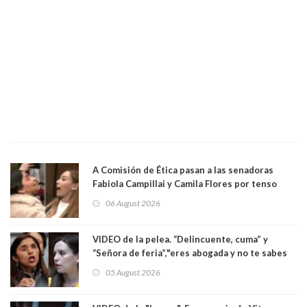
A Comisión de Ética pasan a las senadoras
Fabiola Campillai y Camila Flores por tenso
enfrentamiento entre ambas parlamentarias
06 August 2026
VIDEO de la pelea. “Delincuente, cuma” y
“Señora de feria”,"eres abogada y no te sabes
las leyes": el feo y duro fuego cruzado entre
05 August 2026
senadoras Camila Flores y Fabiola Campillai en
el Senado