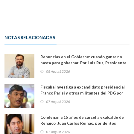
NOTAS RELACIONADAS
Renuncias en el Gobierno: cuando ganar no
basta para gobernar. Por Luis Ruz, Presidente
Centro Democracia y Comunidad (CDC)
08 August 2026
Fiscalía investiga a excandidato presidencial
Franco Parisi y otros militantes del PDG por
presunto lavado de activos y fraude
07 August 2026
Condenan a 15 años de cárcel a exalcalde de
Renaico, Juan Carlos Reinao, por delitos
sexuales y aborto
07 August 2026