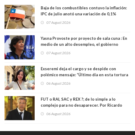
Baja de los combustibles contuvo la inflación:
IPC de julio anotó una variación de 0,1%
07 August 2026
Yasna Provoste por proyecto de sala cuna : En
medio de un alto desempleo, el gobierno
insiste en debilitar el Seguro de Cesantía
07 August 2026
Exseremi deja el cargo y se despide con
polémico mensaje: “Último día en esta tortura
llamada ser seremi de Kast”
06 August 2026
FUT o RAI, SAC y REX ?; de lo simple a lo
complejo para no desaparecer. Por Ricardo
Rincón. Abogado
06 August 2026