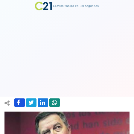
El aviso finaliza en: 19 segundos.
Finalizar Publicidad
Recibió beneplácito. Gobierno designa
a Roberto Ampuero como embajador
en España
06 August 2019