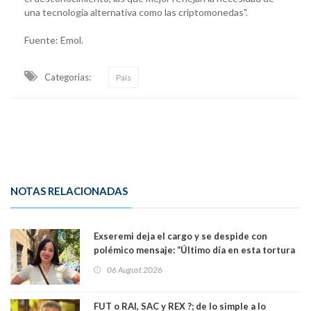
una tecnología alternativa como las criptomonedas".
Fuente: Emol.
Categorias:
País
NOTAS RELACIONADAS
Exseremi deja el cargo y se despide con
polémico mensaje: “Último día en esta tortura
llamada ser seremi de Kast”
06 August 2026
FUT o RAI, SAC y REX ?; de lo simple a lo