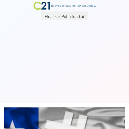
El aviso finaliza en: 19 segundos.
Finalizar Publicidad
Transadores de "criptomonedas"
acusan a BancoEstado de tener "falta
de visión" tras cierre de cuentas
30 March 2018