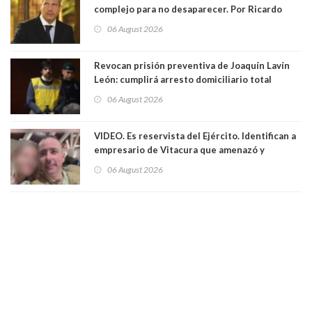
complejo para no desaparecer. Por Ricardo
Rincón. Abogado
06 August 2026
Revocan prisión preventiva de Joaquín Lavín
León: cumplirá arresto domiciliario total
06 August 2026
VIDEO. Es reservista del Ejército. Identifican a
empresario de Vitacura que amenazó y
secuestró por una hora a 7 niños que jugaban
06 August 2026
al "ring raja". Se trata de Andrés Arrieta y la
empresa donde era gerente lo suspendió