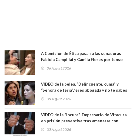
A Comisión de Ética pasan a las senadoras
Fabiola Campillai y Camila Flores por tenso
enfrentamiento entre ambas parlamentarias
06 August 2026
VIDEO de la pelea. “Delincuente, cuma” y
“Señora de feria”,"eres abogada y no te sabes
las leyes": el feo y duro fuego cruzado entre
05 August 2026
senadoras Camila Flores y Fabiola Campillai en
el Senado
VIDEO de la "locura". Empresario de Vitacura
en prisión preventiva tras amenazar con
pistola a siete niños que jugaban al "ring raja".
05 August 2026
Los persiguió en potente camioneta