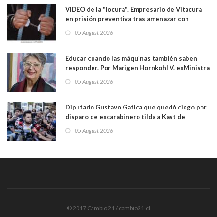
VIDEO de la "locura". Empresario de Vitacura
en prisión preventiva tras amenazar con
pistola a siete niños que jugaban al "ring raja".
05 August 2026
Los persiguió en potente camioneta
Educar cuando las máquinas también saben
responder. Por Marigen Hornkohl V. exMinistra
05 August 2026
Diputado Gustavo Gatica que quedó ciego por
disparo de excarabinero tilda a Kast de
"activista de ultraderecha" tras celebrar
05 August 2026
absolución del exuniformado. Presidente DC
también criticó al mandatario
© 2017 Cambio 21 / cambio21.cl