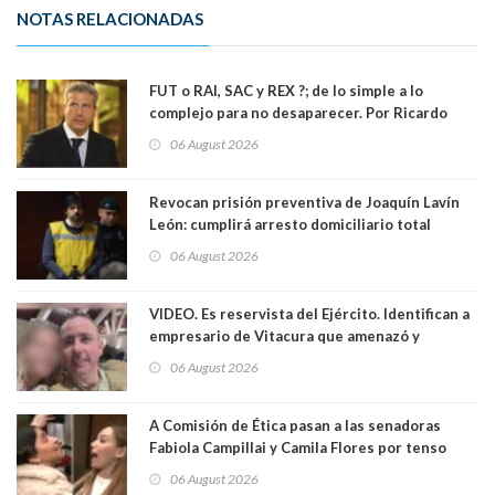
NOTAS RELACIONADAS
FUT o RAI, SAC y REX ?; de lo simple a lo
complejo para no desaparecer. Por Ricardo
Rincón. Abogado
06 August 2026
Revocan prisión preventiva de Joaquín Lavín
León: cumplirá arresto domiciliario total
06 August 2026
VIDEO. Es reservista del Ejército. Identifican a
empresario de Vitacura que amenazó y
secuestró por una hora a 7 niños que jugaban
06 August 2026
al "ring raja". Se trata de Andrés Arrieta y la
empresa donde era gerente lo suspendió
A Comisión de Ética pasan a las senadoras
Fabiola Campillai y Camila Flores por tenso
enfrentamiento entre ambas parlamentarias
06 August 2026