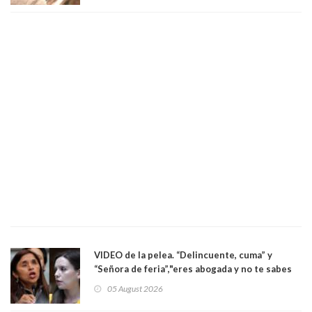
VIDEO de la pelea. “Delincuente, cuma” y
“Señora de feria”,"eres abogada y no te sabes
las leyes": el feo y duro fuego cruzado entre
05 August 2026
senadoras Camila Flores y Fabiola Campillai en
el Senado