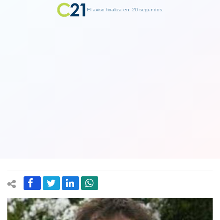
El aviso finaliza en: 19 segundos.
Finalizar Publicidad
"Usted miente" le dice exdiputado
Álvaro Escobar a exministra Marcela
Cubillos en un duro cruce por nueva
constitución
05 July 2022