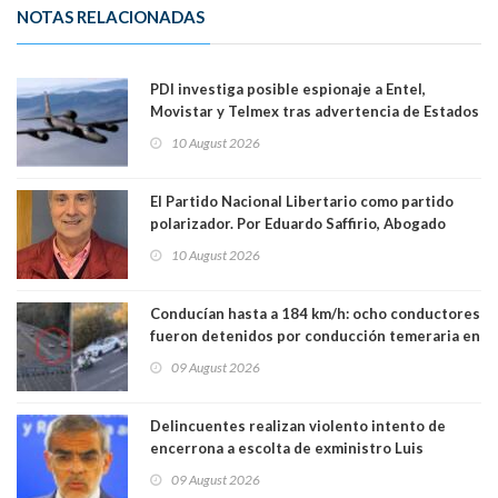
NOTAS RELACIONADAS
PDI investiga posible espionaje a Entel,
Movistar y Telmex tras advertencia de Estados
Unidos
10 August 2026
El Partido Nacional Libertario como partido
polarizador. Por Eduardo Saffirio, Abogado
10 August 2026
Conducían hasta a 184 km/h: ocho conductores
fueron detenidos por conducción temeraria en
la comuna de Vitacura
09 August 2026
Delincuentes realizan violento intento de
encerrona a escolta de exministro Luis
Cordero en Vitacura. Persecución terminó en
09 August 2026
Lo Espejo