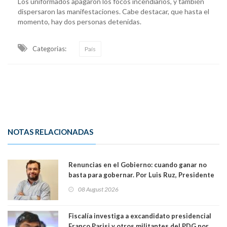
Los uniformados apagaron los focos incendiarios, y también
dispersaron las manifestaciones. Cabe destacar, que hasta el
momento, hay dos personas detenidas.
Categorias:
País
NOTAS RELACIONADAS
Renuncias en el Gobierno: cuando ganar no
basta para gobernar. Por Luis Ruz, Presidente
Centro Democracia y Comunidad (CDC)
08 August 2026
Fiscalía investiga a excandidato presidencial
Franco Parisi y otros militantes del PDG por