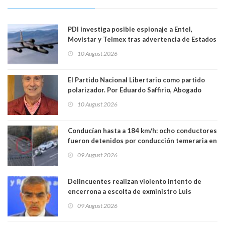
PDI investiga posible espionaje a Entel,
Movistar y Telmex tras advertencia de Estados
Unidos
10 August 2026
El Partido Nacional Libertario como partido
polarizador. Por Eduardo Saffirio, Abogado
10 August 2026
Conducían hasta a 184 km/h: ocho conductores
fueron detenidos por conducción temeraria en
la comuna de Vitacura
09 August 2026
Delincuentes realizan violento intento de
encerrona a escolta de exministro Luis
Cordero en Vitacura. Persecución terminó en
09 August 2026
Lo Espejo