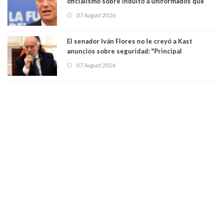
oficialismo sobre indulto a uniformados que
están presos: "Se van a analizar en su mérito"
07 August 2026
El senador Iván Flores no le creyó a Kast
anuncios sobre seguridad: "Principal
herramienta sigue sin urgencia clave para
07 August 2026
perseguir ruta del dinero y levantar secreto
bancario"