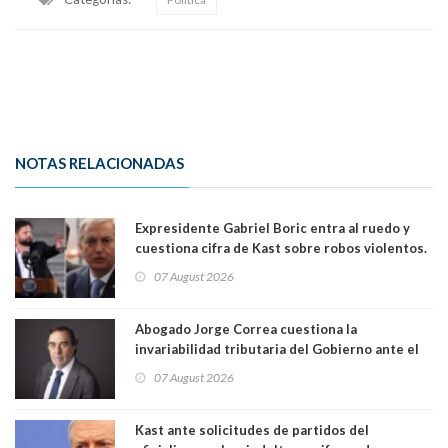
NOTAS RELACIONADAS
Expresidente Gabriel Boric entra al ruedo y
cuestiona cifra de Kast sobre robos violentos.
Gobierno le respondió
07 August 2026
Abogado Jorge Correa cuestiona la
invariabilidad tributaria del Gobierno ante el
Tribunal Constitucional: “Es contraria a la
07 August 2026
democracia” y "defendemos la alternancia en el
poder"
Kast ante solicitudes de partidos del