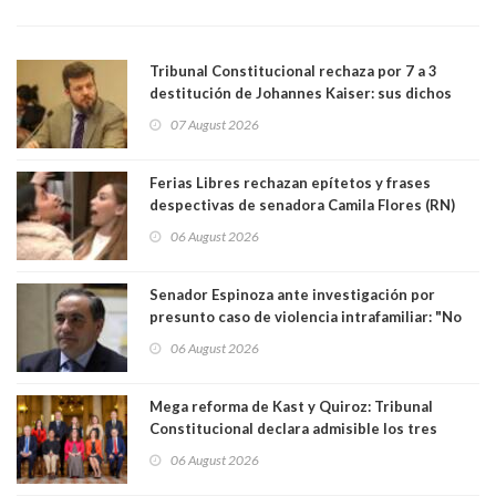
Tribunal Constitucional rechaza por 7 a 3
destitución de Johannes Kaiser: sus dichos
sobre el golpe de Estado ya no importan para la
07 August 2026
justicia constitucional porque no es diputado
Ferias Libres rechazan epítetos y frases
despectivas de senadora Camila Flores (RN)
para maltratar a senadora Campillai
06 August 2026
Senador Espinoza ante investigación por
presunto caso de violencia intrafamiliar: "No
existe denuncia en mi contra". PS entregó
06 August 2026
antecedentes a Tribunal Supremo
Mega reforma de Kast y Quiroz: Tribunal
Constitucional declara admisible los tres
requerimientos de la oposición
06 August 2026