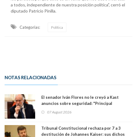
a todos, independiente de nuestra posición política", cerró el
diputado Patricio Pinilla.
Categorias:
Política
NOTAS RELACIONADAS
El senador Iván Flores no le creyó a Kast
anuncios sobre seguridad: "Principal
herramienta sigue sin urgencia clave para
07 August 2026
perseguir ruta del dinero y levantar secreto
bancario"
Tribunal Constitucional rechaza por 7 a 3
destitución de Johannes Kaiser: sus dichos