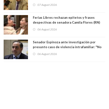
sobre el golpe de Estado ya no importan para la
07 August 2026
justicia constitucional porque no es diputado
Ferias Libres rechazan epítetos y frases
despectivas de senadora Camila Flores (RN)
para maltratar a senadora Campillai
06 August 2026
Senador Espinoza ante investigación por
presunto caso de violencia intrafamiliar: "No
existe denuncia en mi contra". PS entregó
06 August 2026
antecedentes a Tribunal Supremo