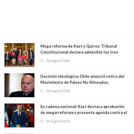
Mega reforma de Kast y Quiroz: Tribunal
Constitucional declara admisible los tres
requerimientos de la oposición
06 August 2026
Decisión ideológica; Chile anunció retiro del
Movimiento de Países No Alineados,
organización de la que formaba parte desde
06 August 2026
1971. Excanciller Insulza lamentó decisión
En cadena nacional: Kast destaca aprobación
de megarreforma y presenta agenda contra el
Crimen Organizado y el Terrorismo
06 August 2026