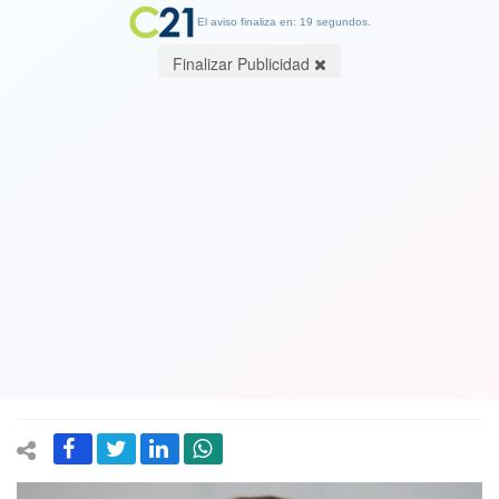
El aviso finaliza en: 19 segundos.
Finalizar Publicidad
“¿A qué hora el Presidente Piñera
presenta Ley de Seguridad del
Estado?": Senador Harboe emplaza al
gobierno por convocantes del paro de
camioneros
27 August 2020