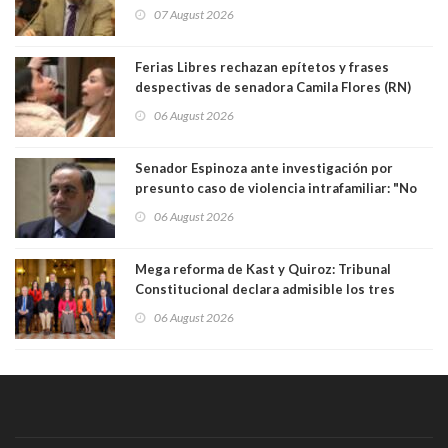
sobre el golpe de Estado ya no importan para la
07 August 2026
justicia constitucional porque no es diputado
Ferias Libres rechazan epítetos y frases
despectivas de senadora Camila Flores (RN)
para maltratar a senadora Campillai
06 August 2026
Senador Espinoza ante investigación por
presunto caso de violencia intrafamiliar: "No
existe denuncia en mi contra". PS entregó
06 August 2026
antecedentes a Tribunal Supremo
Mega reforma de Kast y Quiroz: Tribunal
Constitucional declara admisible los tres
requerimientos de la oposición
06 August 2026