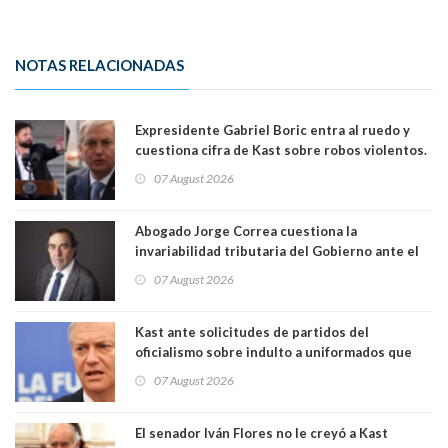
NOTAS RELACIONADAS
Expresidente Gabriel Boric entra al ruedo y
cuestiona cifra de Kast sobre robos violentos.
Gobierno le respondió
07 August 2026
Abogado Jorge Correa cuestiona la
invariabilidad tributaria del Gobierno ante el
Tribunal Constitucional: “Es contraria a la
07 August 2026
democracia” y "defendemos la alternancia en el
poder"
Kast ante solicitudes de partidos del
oficialismo sobre indulto a uniformados que
están presos: "Se van a analizar en su mérito"
07 August 2026
El senador Iván Flores no le creyó a Kast