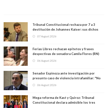
Tribunal Constitucional rechaza por 7 a 3
destitución de Johannes Kaiser: sus dichos
sobre el golpe de Estado ya no importan para la
07 August 2026
justicia constitucional porque no es diputado
Ferias Libres rechazan epítetos y frases
despectivas de senadora Camila Flores (RN)
para maltratar a senadora Campillai
06 August 2026
Senador Espinoza ante investigación por
presunto caso de violencia intrafamiliar: "No
existe denuncia en mi contra". PS entregó
06 August 2026
antecedentes a Tribunal Supremo
Mega reforma de Kast y Quiroz: Tribunal
Constitucional declara admisible los tres
requerimientos de la oposición