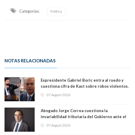
Categorias:
Política
NOTAS RELACIONADAS
Expresidente Gabriel Boric entra al ruedo y
cuestiona cifra de Kast sobre robos violentos.
Gobierno le respondió
07 August 2026
Abogado Jorge Correa cuestiona la
invariabilidad tributaria del Gobierno ante el
Tribunal Constitucional: “Es contraria a la
07 August 2026
democracia” y "defendemos la alternancia en el
poder"