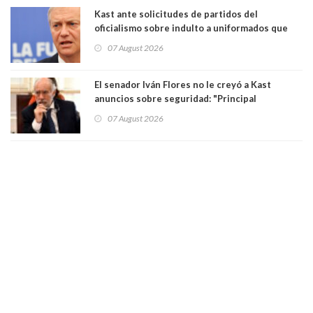
Kast ante solicitudes de partidos del
oficialismo sobre indulto a uniformados que
están presos: "Se van a analizar en su mérito"
07 August 2026
El senador Iván Flores no le creyó a Kast
anuncios sobre seguridad: "Principal
herramienta sigue sin urgencia clave para
07 August 2026
perseguir ruta del dinero y levantar secreto
bancario"