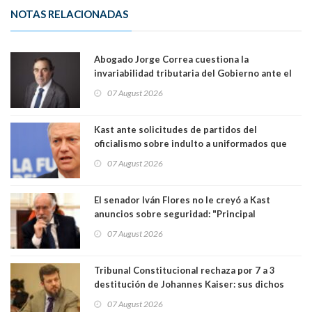
NOTAS RELACIONADAS
Abogado Jorge Correa cuestiona la
invariabilidad tributaria del Gobierno ante el
Tribunal Constitucional: “Es contraria a la
07 August 2026
democracia” y "defendemos la alternancia en el
poder"
Kast ante solicitudes de partidos del
oficialismo sobre indulto a uniformados que
están presos: "Se van a analizar en su mérito"
07 August 2026
El senador Iván Flores no le creyó a Kast
anuncios sobre seguridad: "Principal
herramienta sigue sin urgencia clave para
07 August 2026
perseguir ruta del dinero y levantar secreto
bancario"
Tribunal Constitucional rechaza por 7 a 3
destitución de Johannes Kaiser: sus dichos
sobre el golpe de Estado ya no importan para la
07 August 2026
justicia constitucional porque no es diputado