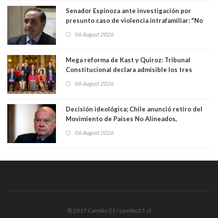
Senador Espinoza ante investigación por
presunto caso de violencia intrafamiliar: "No
existe denuncia en mi contra". PS entregó
06 August 2026
antecedentes a Tribunal Supremo
Mega reforma de Kast y Quiroz: Tribunal
Constitucional declara admisible los tres
requerimientos de la oposición
06 August 2026
Decisión ideológica; Chile anunció retiro del
Movimiento de Países No Alineados,
organización de la que formaba parte desde
06 August 2026
1971. Excanciller Insulza lamentó decisión
© 2017 Cambio 21 / cambio21.cl