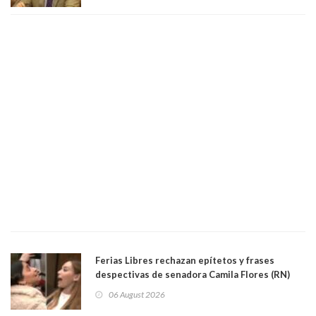
Ferias Libres rechazan epítetos y frases
despectivas de senadora Camila Flores (RN)
para maltratar a senadora Campillai
06 August 2026