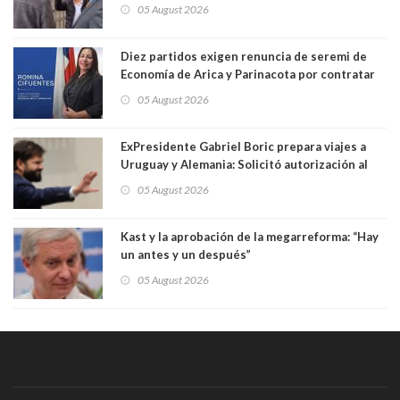
Germán Codina por crisis de seguridad. "El
05 August 2026
delegado nuevamente arrancando"
Diez partidos exigen renuncia de seremi de
Economía de Arica y Parinacota por contratar
solo a militantes del Gobierno. Entre ellas hay
05 August 2026
una militante de RN, detenida con 47 kilos de
droga
ExPresidente Gabriel Boric prepara viajes a
Uruguay y Alemania: Solicitó autorización al
Congreso
05 August 2026
Kast y la aprobación de la megarreforma: “Hay
un antes y un después”
05 August 2026