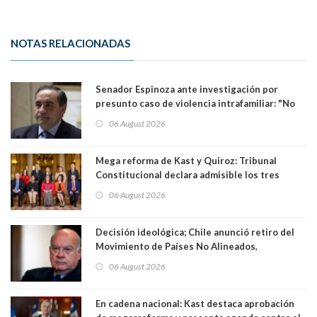
NOTAS RELACIONADAS
Senador Espinoza ante investigación por
presunto caso de violencia intrafamiliar: "No
existe denuncia en mi contra". PS entregó
06 August 2026
antecedentes a Tribunal Supremo
Mega reforma de Kast y Quiroz: Tribunal
Constitucional declara admisible los tres
requerimientos de la oposición
06 August 2026
Decisión ideológica; Chile anunció retiro del
Movimiento de Países No Alineados,
organización de la que formaba parte desde
06 August 2026
1971. Excanciller Insulza lamentó decisión
En cadena nacional: Kast destaca aprobación