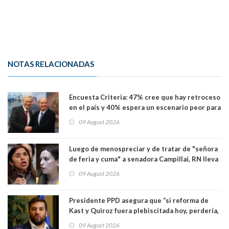
NOTAS RELACIONADAS
Encuesta Criteria: 47% cree que hay retroceso
en el país y 40% espera un escenario peor para
el empleo
09 August 2026
Luego de menospreciar y de tratar de "señora
de feria y cuma" a senadora Campillai, RN lleva
al Tribunal Supremo a la senadora Camila
09 August 2026
Flores
Presidente PPD asegura que “si reforma de
Kast y Quiroz fuera plebiscitada hoy, perdería,
la mayoría está en contra”. Y si el "TC resuelve
09 August 2026