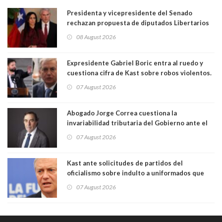
Presidenta y vicepresidente del Senado
rechazan propuesta de diputados Libertarios
para suspender Ley Karin por cinco años:
08 August 2026
"Constituye un camino equivocado"
Expresidente Gabriel Boric entra al ruedo y
cuestiona cifra de Kast sobre robos violentos.
Gobierno le respondió
07 August 2026
Abogado Jorge Correa cuestiona la
invariabilidad tributaria del Gobierno ante el
Tribunal Constitucional: “Es contraria a la
07 August 2026
democracia” y "defendemos la alternancia en el
poder"
Kast ante solicitudes de partidos del
oficialismo sobre indulto a uniformados que
están presos: "Se van a analizar en su mérito"
07 August 2026