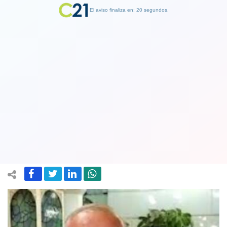
El aviso finaliza en: 19 segundos.
Finalizar Publicidad
Alcalde de Cerrillos renuncia al
Partido Socialista tras denuncias de
abuso sexual y violación
19 March 2021