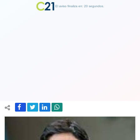
El aviso finaliza en: 19 segundos.
Finalizar Publicidad
Alcalde de La Florida: "Este Gobierno
tiene un tremendo terremoto social y
de seguridad"
11 October 2022