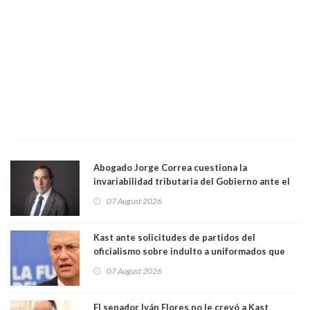
Abogado Jorge Correa cuestiona la
invariabilidad tributaria del Gobierno ante el
Tribunal Constitucional: “Es contraria a la
07 August 2026
democracia” y "defendemos la alternancia en el
poder"
Kast ante solicitudes de partidos del
oficialismo sobre indulto a uniformados que
están presos: "Se van a analizar en su mérito"
07 August 2026
El senador Iván Flores no le creyó a Kast