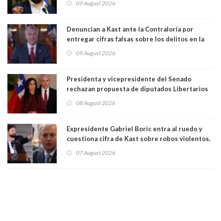
09 August 2026
a favor de la oposición, sería una victoria de la
ciudadanía”
Denuncian a Kast ante la Contraloría por
entregar cifras falsas sobre los delitos en la
cadena nacional
09 August 2026
Presidenta y vicepresidente del Senado
rechazan propuesta de diputados Libertarios
para suspender Ley Karin por cinco años:
08 August 2026
"Constituye un camino equivocado"
Expresidente Gabriel Boric entra al ruedo y
cuestiona cifra de Kast sobre robos violentos.
Gobierno le respondió
07 August 2026