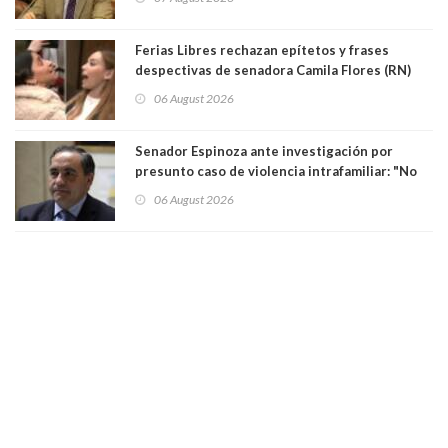
justicia constitucional porque no es diputado
Ferias Libres rechazan epítetos y frases
despectivas de senadora Camila Flores (RN)
para maltratar a senadora Campillai
06 August 2026
Senador Espinoza ante investigación por
presunto caso de violencia intrafamiliar: "No
existe denuncia en mi contra". PS entregó
06 August 2026
antecedentes a Tribunal Supremo