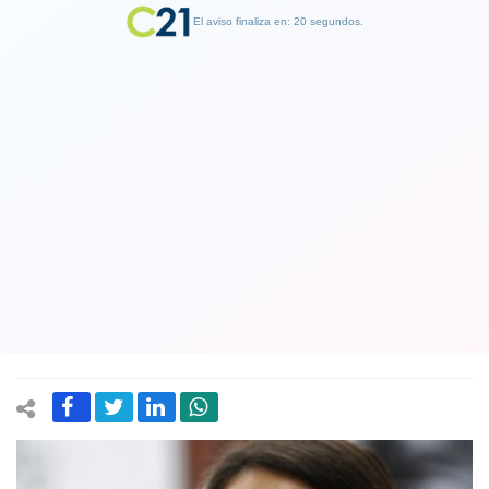
El aviso finaliza en: 19 segundos.
Finalizar Publicidad
Alcaldesa de Santiago Irací Hassler
(PC) asume como vocera de campaña
de candidato presidencial Gabriel
Boric
27 September 2021