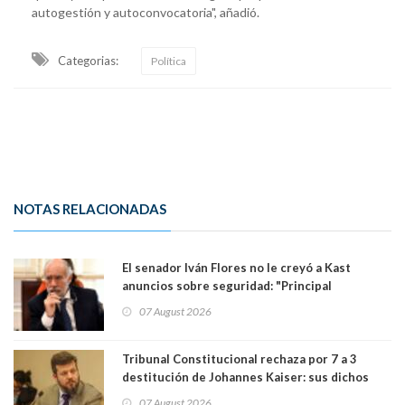
autogestión y autoconvocatoria", añadió.
Categorias:
Política
NOTAS RELACIONADAS
El senador Iván Flores no le creyó a Kast
anuncios sobre seguridad: "Principal
herramienta sigue sin urgencia clave para
07 August 2026
perseguir ruta del dinero y levantar secreto
bancario"
Tribunal Constitucional rechaza por 7 a 3
destitución de Johannes Kaiser: sus dichos
sobre el golpe de Estado ya no importan para la
07 August 2026