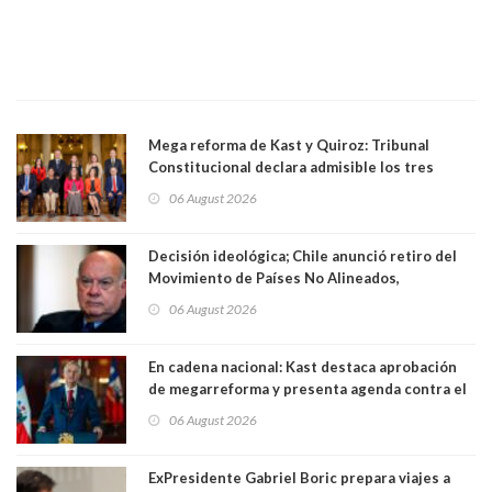
Mega reforma de Kast y Quiroz: Tribunal
Constitucional declara admisible los tres
requerimientos de la oposición
06 August 2026
Decisión ideológica; Chile anunció retiro del
Movimiento de Países No Alineados,
organización de la que formaba parte desde
06 August 2026
1971. Excanciller Insulza lamentó decisión
En cadena nacional: Kast destaca aprobación
de megarreforma y presenta agenda contra el
Crimen Organizado y el Terrorismo
06 August 2026
ExPresidente Gabriel Boric prepara viajes a