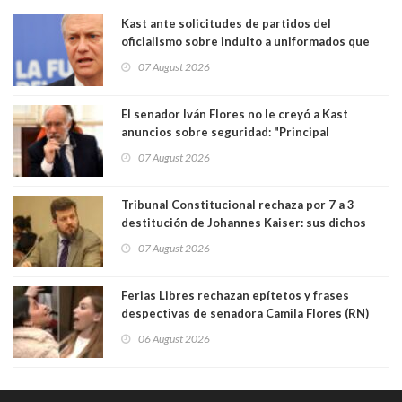
Kast ante solicitudes de partidos del
oficialismo sobre indulto a uniformados que
están presos: "Se van a analizar en su mérito"
07 August 2026
El senador Iván Flores no le creyó a Kast
anuncios sobre seguridad: "Principal
herramienta sigue sin urgencia clave para
07 August 2026
perseguir ruta del dinero y levantar secreto
bancario"
Tribunal Constitucional rechaza por 7 a 3
destitución de Johannes Kaiser: sus dichos
sobre el golpe de Estado ya no importan para la
07 August 2026
justicia constitucional porque no es diputado
Ferias Libres rechazan epítetos y frases
despectivas de senadora Camila Flores (RN)
para maltratar a senadora Campillai
06 August 2026