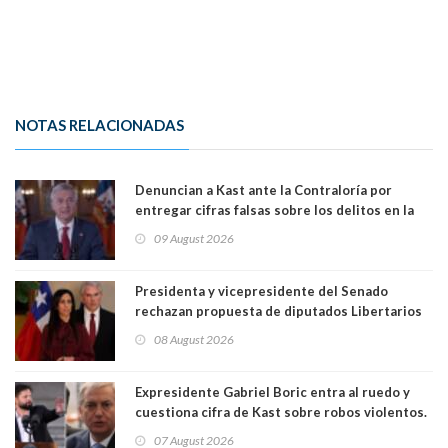
NOTAS RELACIONADAS
Denuncian a Kast ante la Contraloría por
entregar cifras falsas sobre los delitos en la
cadena nacional
09 August 2026
Presidenta y vicepresidente del Senado
rechazan propuesta de diputados Libertarios
para suspender Ley Karin por cinco años:
08 August 2026
"Constituye un camino equivocado"
Expresidente Gabriel Boric entra al ruedo y
cuestiona cifra de Kast sobre robos violentos.
Gobierno le respondió
07 August 2026