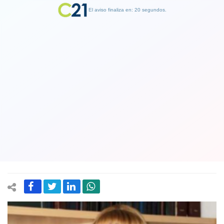
El aviso finaliza en: 19 segundos.
Finalizar Publicidad
Angela Vivanco, candidata de Piñera
para la Corte Suprema, fue aprobada
por el Senado. Fue candidata a
diputada por RN
04 July 2018