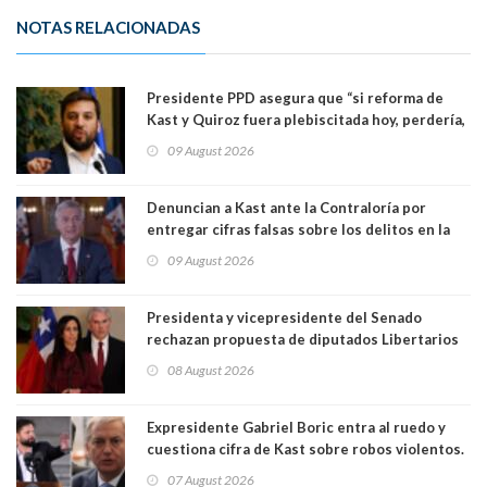
NOTAS RELACIONADAS
Presidente PPD asegura que “si reforma de
Kast y Quiroz fuera plebiscitada hoy, perdería,
la mayoría está en contra”. Y si el "TC resuelve
09 August 2026
a favor de la oposición, sería una victoria de la
ciudadanía”
Denuncian a Kast ante la Contraloría por
entregar cifras falsas sobre los delitos en la
cadena nacional
09 August 2026
Presidenta y vicepresidente del Senado
rechazan propuesta de diputados Libertarios
para suspender Ley Karin por cinco años:
08 August 2026
"Constituye un camino equivocado"
Expresidente Gabriel Boric entra al ruedo y
cuestiona cifra de Kast sobre robos violentos.
Gobierno le respondió
07 August 2026