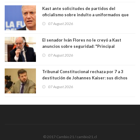
poder"
Kast ante solicitudes de partidos del
oficialismo sobre indulto a uniformados que
están presos: "Se van a analizar en su mérito"
07 August 2026
El senador Iván Flores no le creyó a Kast
anuncios sobre seguridad: "Principal
herramienta sigue sin urgencia clave para
07 August 2026
perseguir ruta del dinero y levantar secreto
bancario"
Tribunal Constitucional rechaza por 7 a 3
destitución de Johannes Kaiser: sus dichos
sobre el golpe de Estado ya no importan para la
07 August 2026
justicia constitucional porque no es diputado
© 2017 Cambio 21 / cambio21.cl