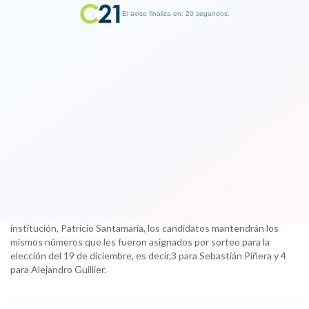
El aviso finaliza en: 19 segundos.
Finalizar Publicidad
Asì será la papeleta de este domingo
para decidir quien es el próximo
Presidente de Chile
13 December 2017
Según explicó el presidente del Consejo Directivo de la
institución, Patricio Santamaría, los candidatos mantendrán los
mismos números que les fueron asignados por sorteo para la
elección del 19 de diciembre, es decir,3 para Sebastián Piñera y 4
para Alejandro Guillier.