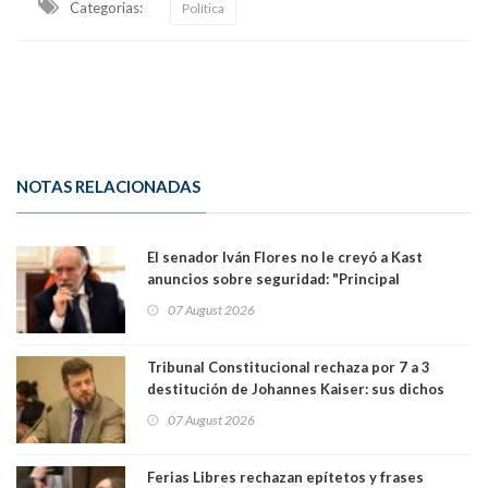
Categorias:
Política
NOTAS RELACIONADAS
El senador Iván Flores no le creyó a Kast
anuncios sobre seguridad: "Principal
herramienta sigue sin urgencia clave para
07 August 2026
perseguir ruta del dinero y levantar secreto
bancario"
Tribunal Constitucional rechaza por 7 a 3
destitución de Johannes Kaiser: sus dichos
sobre el golpe de Estado ya no importan para la
07 August 2026
justicia constitucional porque no es diputado
Ferias Libres rechazan epítetos y frases