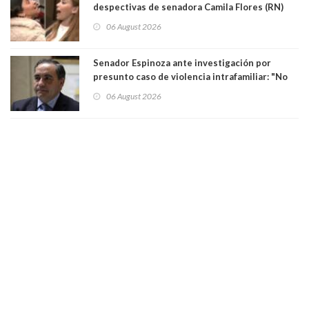
despectivas de senadora Camila Flores (RN)
para maltratar a senadora Campillai
06 August 2026
Senador Espinoza ante investigación por
presunto caso de violencia intrafamiliar: "No
existe denuncia en mi contra". PS entregó
06 August 2026
antecedentes a Tribunal Supremo