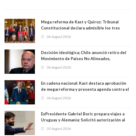
Mega reforma de Kast y Quiroz: Tribunal
Constitucional declara admisible los tres
requerimientos de la oposición
06 August 2026
Decisión ideológica; Chile anunció retiro del
Movimiento de Países No Alineados,
organización de la que formaba parte desde
06 August 2026
1971. Excanciller Insulza lamentó decisión
En cadena nacional: Kast destaca aprobación
de megarreforma y presenta agenda contra el
Crimen Organizado y el Terrorismo
06 August 2026
ExPresidente Gabriel Boric prepara viajes a
Uruguay y Alemania: Solicitó autorización al
Congreso
05 August 2026